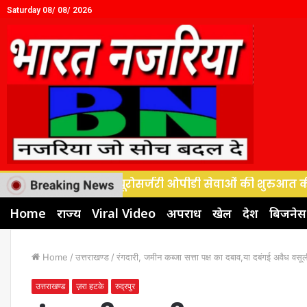
Saturday 08/ 08/ 2026
ल, वैशाली ने न्यूरोसर्जरी ओपीडी सेवाओं की शुरुआत की
देवभ
Home
राज्य
Viral Video
अपराध
खेल
देश
बिजनेस
Home
/
उत्तराखण्ड
/
रंगदारी, जमीन कब्जा सत्ता पक्ष का दबाव,या दबंगई अवैध वसूली
उत्तराखण्ड
ज़रा हटके
रुद्रपुर