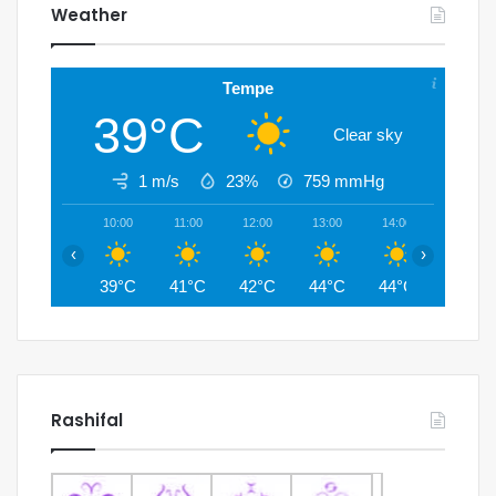
Weather
Tempe
39°C
Clear sky
1 m/s
23%
759
mmHg
10:00
11:00
12:00
13:00
14:00
15:00
‹
›
39°C
41°C
42°C
44°C
44°C
45°C
Rashifal