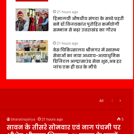
21 hours ago
हिमालयी औषधीय संपदा के सच्चे प्रहरी
बने डॉ.विजयकांत पुरोहित कर्मयोगी
सम्मान से बढ़ा उत्तराखंड का गौरव
21 hours ago
बेस चिकित्सालय श्रीनगर में स्वास्थ्य
सेवाओं का नया अध्याय-अत्याधुनिक
डिजिटल अल्ट्रासाउंड सेवा शुरू,अब हर
जांच एक ही छत के नीचे
All
bharatnajariya
21 hours ago
5
सावन के तीसरे सोमवार एवं नाग पंचमी पर