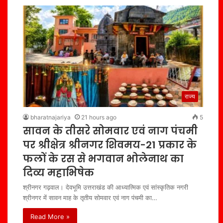
राज्य
bharatnajariya
21 hours ago
5
सावन के तीसरे सोमवार एवं नाग पंचमी
पर श्रीक्षेत्र श्रीनगर शिवमय-21 प्रकार के
फलों के रस से भगवान भोलेनाथ का
दिव्य महाभिषेक
श्रीनगर गढ़वाल। देवभूमि उत्तराखंड की आध्यात्मिक एवं सांस्कृतिक नगरी
श्रीनगर में सावन माह के तृतीय सोमवार एवं नाग पंचमी का…
Read More »