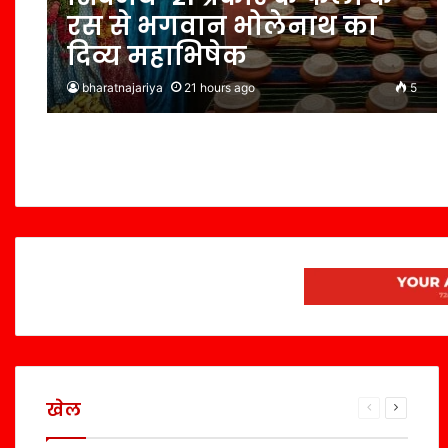
रस से भगवान भोलेनाथ का
दिव्य महाभिषेक
bharatnajariya
21 hours ago
5
खेल