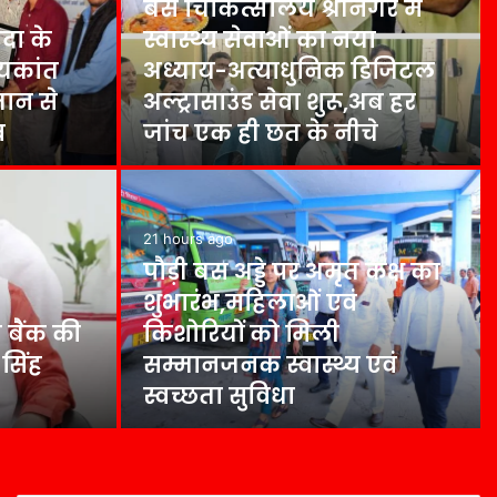
बेस चिकित्सालय श्रीनगर में
दा के
स्वास्थ्य सेवाओं का नया
जयकांत
अध्याय-अत्याधुनिक डिजिटल
मान से
अल्ट्रासाउंड सेवा शुरू,अब हर
व
जांच एक ही छत के नीचे
21 hours ago
पौड़ी बस अड्डे पर अमृत कक्ष का
शुभारंभ,महिलाओं एवं
ी बैंक की
किशोरियों को मिली
सिंह
सम्मानजनक स्वास्थ्य एवं
स्वच्छता सुविधा