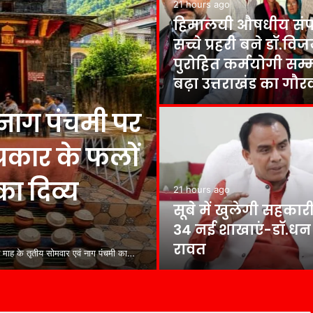
21 hours ago
हिमालयी औषधीय संप
सच्चे प्रहरी बने डॉ.वि
पुरोहित कर्मयोगी सम्
बढ़ा उत्तराखंड का गौर
 नाग पंचमी पर
 प्रकार के फलों
ा दिव्य
21 hours ago
सूबे में खुलेगी सहकार
34 नई शाखाएं-डाॅ.धन 
रावत
न माह के तृतीय सोमवार एवं नाग पंचमी का…