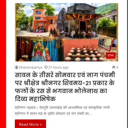
राज्य
bharatnajariya
21 hours ago
5
सावन के तीसरे सोमवार एवं नाग पंचमी
पर श्रीक्षेत्र श्रीनगर शिवमय-21 प्रकार के
फलों के रस से भगवान भोलेनाथ का
दिव्य महाभिषेक
श्रीनगर गढ़वाल। देवभूमि उत्तराखंड की आध्यात्मिक एवं सांस्कृतिक नगरी
श्रीनगर में सावन माह के तृतीय सोमवार एवं नाग पंचमी का…
Read More »