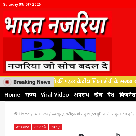
Saturday 08/ 08/ 2026
को नई गति देने की पहल,केंद्रीय शिक्षा मंत्री के समक्ष उठी 45
Home
राज्य
Viral Video
अपराध
खेल
देश
बिजनेस
Home
/
उत्तराखण्ड
/
रुद्रपुर_एसटीएफ और पुलभट्टा पुलिस की संयुक्त टीम हेरो
उत्तराखण्ड
ज़रा हटके
रुद्रपुर