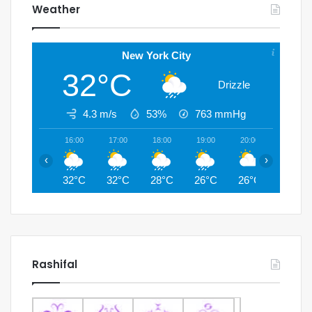
Weather
New York City
32°C
Drizzle
4.3 m/s
53%
763
mmHg
16:00
17:00
18:00
19:00
20:00
21:00
‹
›
32°C
32°C
28°C
26°C
26°C
26°C
Rashifal