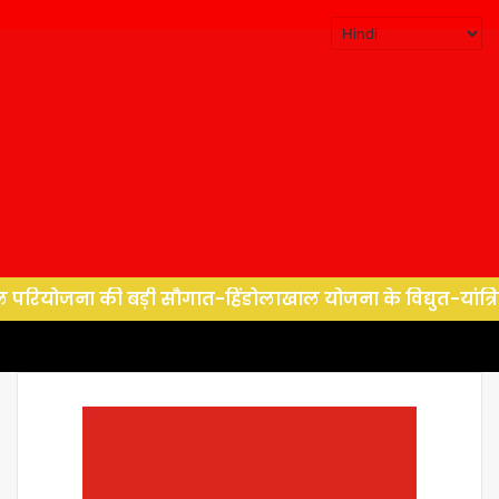
ी बड़ी सौगात-हिंडोलाखाल योजना के विद्युत-यांत्रिक कार्यों हेत