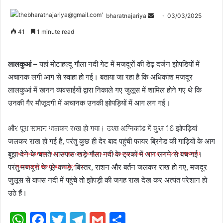
bharatnajariya
03/03/2025
41
1 minute read
लालकुआं –
यहां मोटाहल्दू गौला नदी गेट में मजदूरों की डेढ़ दर्जन झोपडियों में
अचानक लगी आग से स्वाहा हो गई। बताया जा रहा है कि अधिकांश मजदूर
लालकुआं में खनन व्यवसाईयों द्वारा निकाले गए जुलूस में शामिल होने गए थे कि
उनकी गैर मौजूदगी में अचानक उनकी झोपड़ियों में आग लग गई।
Video
और पूरा सामान जलकर राख हो गया। उक्त अग्निकांड में कुल 16 झोपड़ियां
Media error: Format(s) not supported or source(s) not found
Player
जलकर राख हो गई है, परंतु कुछ ही देर बाद पहुंची फायर ब्रिगेड की गाड़ियों के आग
बुझा देने के चलते आसपास खड़े गौला नदी के ट्रकों में आग लगने से बच गई।
Download File: http://citynewsuttarakhand.com/wp-content/uploads/2025/03/VID-
परंतु मजदूरों के पूरे कपड़े, बिस्तर, राशन और बर्तन जलकर राख हो गए, मजदूर
20250303-WA0040.mp4?_=1
जुलूस से वापस नदी में पहुंचे तो झोपड़ी की जगह राख देख कर अत्यंत परेशान हो
उठे हैं।
WhatsApp
Facebook
Twitter
Telegram
Gmail
Share