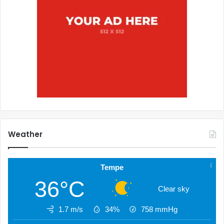
Weather
Tempe
36°C
Clear sky
1.7 m/s
34%
758
mmHg