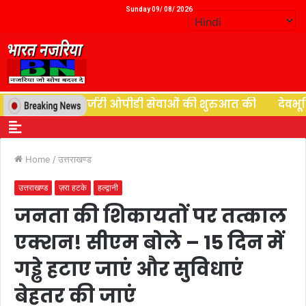
Sunday 09/ 08/ 2026
ाली ने न्यूरोसर्जरी ओपीडी सेवाओं की शुरुआत की
देवभूमि की
Home
/
उत्तराखण्ड
उत्तराखण्ड
ज़रा हटके
हल्द्वानी
जनता की शिकायतों पर तत्काल
एक्शन! सीएम बोले – 15 दिन में
गड्ढे हटाए जाएं और सुविधाएं
बेहतर की जाएं