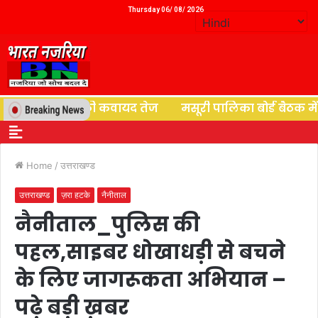
Thursday 06/ 08/ 2026
नर्वास की कवायद तेज
मसूरी पालिका बोर्ड बैठक में बवाल, लेन
Home
/
उत्तराखण्ड
उत्तराखण्ड
ज़रा हटके
नैनीताल
नैनीताल_पुलिस की
पहल,साइबर धोखाधड़ी से बचने
के लिए जागरूकता अभियान –
पढ़े बड़ी ख़बर