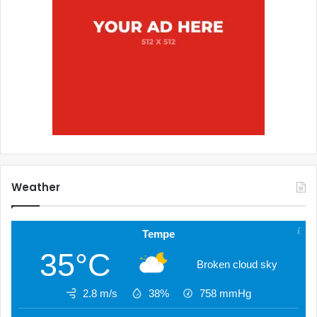
Weather
Tempe
35°C
Broken cloud sky
2.8 m/s
38%
758
mmHg