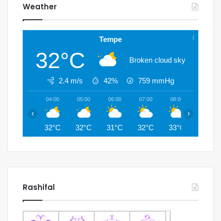
Weather
Tempe
32°C
Broken cloud sky
2.4 m/s
42%
759
mmHg
04:00
05:00
06:00
07:00
08:00
09:00
‹
›
32°C
32°C
31°C
32°C
33°C
35°C
Rashifal