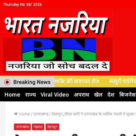
Thursday 06/ 08/ 2026
यापारियों के पुनर्वास की कवायद तेज
मसूरी पालिका बोर्ड बैठ
Home
राज्य
Viral Video
अपराध
खेल
देश
बिजनेस
Home
/
उत्तराखण्ड
/
देहरादून_सीएम धामी ने उत्तराखंड के धार्मिक स्थलों में सुरक्ष
उत्तराखण्ड
गढ़वाल
देहरादून