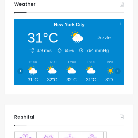
Weather
New York City
31°C
Drizzle
3.9 m/s
65%
764
mmHg
15:00
16:00
17:00
18:00
19:00
20:00
‹
›
31°C
32°C
32°C
31°C
31°C
29°C
Rashifal