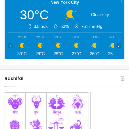
New York City
30°C
Clear sky
3.5 m/s
50%
761
mmHg
21:00
22:00
23:00
00:00
01:00
02:00
0
‹
›
30°C
29°C
28°C
27°C
26°C
25°C
2
Rashifal