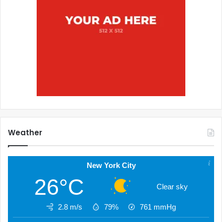
Weather
New York City
26°C
Clear sky
2.8 m/s
79%
761
mmHg