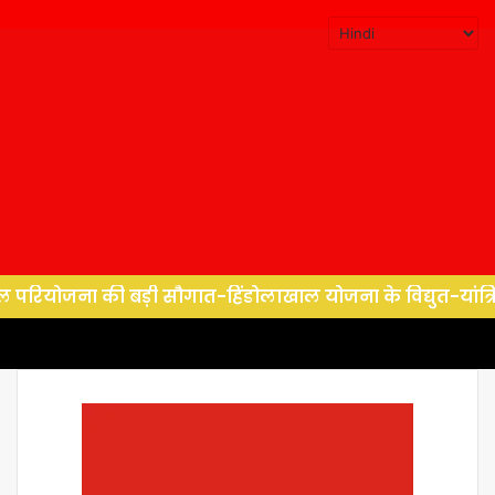
की बड़ी सौगात-हिंडोलाखाल योजना के विद्युत-यांत्रिक कार्यों हे