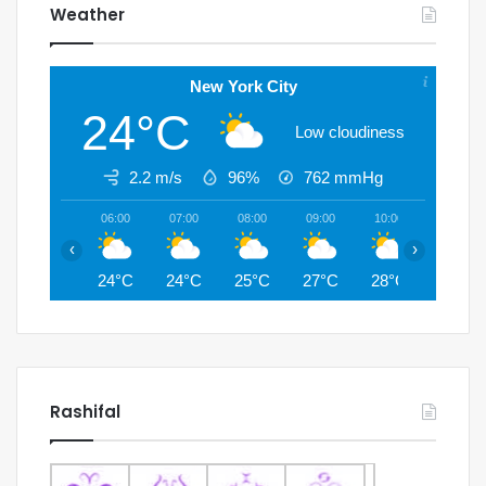
Weather
New York City
24°C
Low cloudiness
2.2 m/s
96%
762
mmHg
06:00
07:00
08:00
09:00
10:00
11:00
‹
›
24°C
24°C
25°C
27°C
28°C
29°C
Rashifal