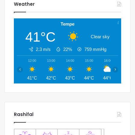
Weather
Tempe
41°C
Clear sky
2.3 m/s
22%
759
mmHg
12:00
13:00
14:00
15:00
16:00
17:00
‹
›
41°C
42°C
43°C
44°C
44°C
44°C
Rashifal