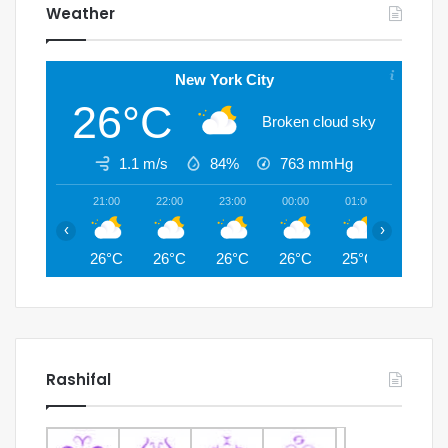
Weather
New York City
26°C
Broken cloud sky
1.1 m/s
84%
763
mmHg
21:00
22:00
23:00
00:00
01:00
02:00
‹
›
26°C
26°C
26°C
26°C
25°C
25°C
Rashifal