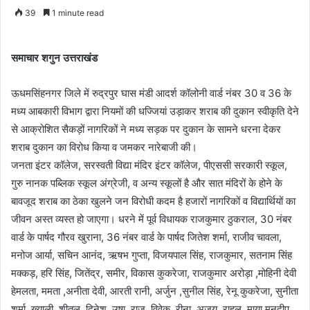
39
1 minute read
समाचार शगुन उत्तराखंड
ऊधमसिंहनगर जिले में रुद्रपुर घास मंडी आदर्श कॉलोनी वार्ड नंबर 30 व 36 के
मध्य आबकारी विभाग द्वारा नियमों की धज्जियां उड़ाकर शराब की दुकान स्वीकृति देने
से आक्रोशित सैकड़ों नागरिकों ने मध्य सड़क पर दुकान के सामने धरना देकर
शराब दुकान का विरोध किया व जमकर नारेबाजी की।
जनता इंटर कॉलेज, सरस्वती विद्या मंदिर इंटर कॉलेज, पीएससी सरकारी स्कूल,
गुरु नानक पब्लिक स्कूल अंग्रेजी, व अन्य स्कूलों है और सात मंदिरों के होने के
बावजूद शराब का ठेका खुलने जन विरोधी कदम है हजारों नागरिकों व विद्यार्थियों का
जीवन अस्त व्यस्त हो जाएगा। धरने में पूर्व विधायक राजकुमार ठुकराल, 30 नंबर
वार्ड के पार्षद गौरव खुराना, 36 नंबर वार्ड के पार्षद जितेश शर्मा, राजीव चावला,
मनोज आर्या, सचिन आनंद, ऋषभ गुप्ता, विजयपाल सिंह, राजकुमार, सतनाम सिंह
मक्कड़, हरि सिंह, जितेंद्र, समीर, विकास कुकरेजा, राजकुमार अरोड़ा ,मोहिनी देवी
हेमलता, ममता ,अनीता देवी, आरती रानी, अर्जुन ,सुनील सिंह, रेनू कुकरेजा, सुनीता
शर्मा, ख्याली, शीतल, दिनेश, उषा ,राजू, विवेक, रीना, अजय, राहुल, माया,मनदीप,