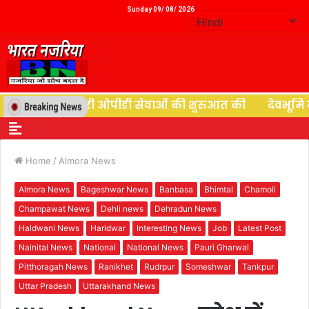
Sunday 09/ 08/ 2026
ने न्यूरोसर्जरी ओपीडी सेवाओं की शुरुआत की
देवभूमि की देव
Home
/
Almora News
Almora News
Bageshwar News
Banbasa
Bhimtal
Chamoli
Champawat News
Dehli news
Dehradun News
Haldwani News
Haridwar
Interesting News
Job
Latest Post
Nainital News
National
National News
Pauri Gharwal
Pitthoragah News
Ranikhet
Rudrpur
Someshwar
Tankpur
Uttar Pradesh
Uttarakhand News