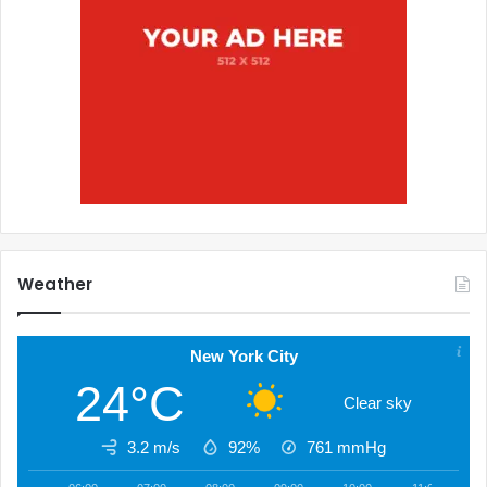
Weather
New York City
24°C
Clear sky
3.2 m/s
92%
761
mmHg