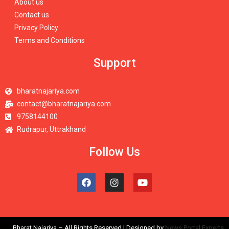
About us
Contact us
Privacy Policy
Terms and Conditions
Support
bharatnajariya.com
contact@bharatnajariya.com
9758144100
Rudrapur, Uttrakhand
Follow Us
Bharat Najariya – All Rights Reserved | Designed by
News Portal Experts