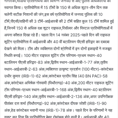
नागरिकों,मीडिया प्रतिनिधियों और विभिन्न जनपदों से आए पुलिस अधिकारियों का
स्वागत किया। प्रतियोगिता में 15 टीमों के 150 से अधिक शूटर-तीन दिन तक
चलेगी सटीक निशानों की जंग,इस वर्ष प्रतियोगिता में जनपद पुलिस की 10
टीमें,पीएसी/वाहिनी की 3 टीमें-आईआरबी की 2 टीमें सहित कुल 15 टीमें शामिल हुई
हैं,जिनमें 150 से अधिक दक्ष शूटर राइफल,रिवॉल्वर और पिस्टल प्रतियोगिताओं में
अपना कौशल दिखा रहे हैं। पहला दिन 14 नवंबर 2025-पहले दिन की राइफल
शूटिंग प्रतियोगिता में आईआरबी और 40 वीं बटालियन पीएसी हरिद्वार का दबदबा
देखने को मिला। टीम और व्यक्तिगत दोनों श्रेणियों में इन दोनों इकाइयों ने मजबूत
स्थिति बनाई। 100 मीटर राइफल शूटिंग टीम परिणाम-प्रथम स्थान-40
बटालियन पीएसी हरिद्वार-83 अंक,द्वितीय स्थान-आईआरबी-1-77 अंक,तृतीय
स्थान-आईआरबी-2-63 अंक,व्यक्तिगत उत्कृष्ट प्रदर्शन (100 मीटर)-कांस्टेबल
उधीर कुमार (IRB–1)-62 अंक,कांस्टेबल प्रदीप सिंह (40 BN PAC)-58
अंक,कांस्टेबल अभिषेक गोस्वामी (पिथौरागढ़)-40 अंक,200 मीटर राइफल शूटिंग
टीम परिणाम-प्रथम स्थान-आईआरबी-1-168 अंक,द्वितीय स्थान-40 बटालियन
पीएसी हरिद्वार-140 अंक,तृतीय स्थान-आईआरबी-2-136 अंक,अपर उपनिरीक्षक
पीतांबर दत्त शर्मा (पिथौरागढ़)-92 अंक,कांस्टेबल दीपक जोशी (IRB-1)-90
अंक,हेड कांस्टेबल भवानी नाथ (IRB-1)-78 अंक। पहले दिन के परिणामों ने यह
स्पष्ट कर दिया कि प्रतियोगिता बेहद रोमांचक होने वाली है। आईआरबी और 40