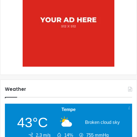
Weather
Tempe
43°C
Broken cloud sky
2.3 m/s
14%
755
mmHg