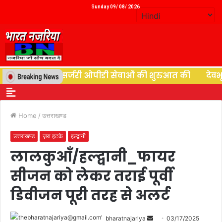
Sunday 09/ 08/ 2026
शाली ने न्यूरोसर्जरी ओपीडी सेवाओं की शुरुआत की
देवभूमि क
Home
/
उत्तराखण्ड
उत्तराखण्ड
ज़रा हटके
हल्द्वानी
लालकुआँ/हल्द्वानी_फायर
सीजन को लेकर तराई पूर्वी
डिवीजन पूरी तरह से अलर्ट
bharatnajariya
03/17/2025