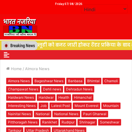
Friday 07/ 08/ 2026
भाग पीडब्लूडी को बजट जारी होकर टेंडर प्रकिया के बाद शुरू ह
Home
/
Almora News
Almora News
Bageshwar News
Banbasa
Bhimtal
Chamoli
Champawat News
Dehli news
Dehradun News
Haldwani News
Haridwar
Health
Himanchal
Interesting News
Job
Latest Post
Mount Everest
Mountain
Nainital News
National
National News
Pauri Gharwal
Pitthoragah News
Ranikhet
Rudrpur
Shrinagar
Someshwar
Tankpur
Uttar Pradesh
Uttarakhand News