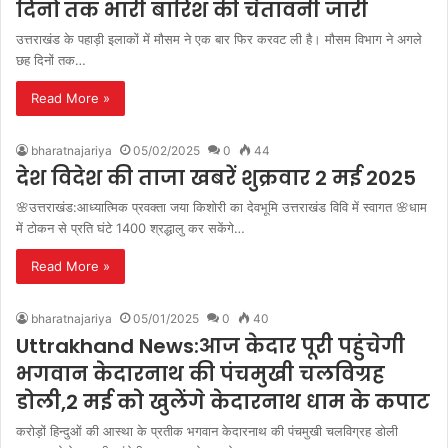
दिनों तक भारी बारिश की चेतावनी जारी
उत्तराखंड के पहाड़ी इलाकों में मौसम ने एक बार फिर करवट ली है। मौसम विभाग ने अगले
छह दिनों तक…
Read More »
bharatnajariya
05/02/2025
0
44
देश विदेश की ताजा खबरें शुक्रवार 2 मई 2025
🌸उत्तराखंड:आध्यात्मिक प्रवक्ता जया किशोरी का देवभूमि उत्तराखंड विवि में स्वागत 🌸धाम
में टोकन से प्रति घंटे 1400 श्रद्धालु कर सकेंगे…
Read More »
bharatnajariya
05/01/2025
0
40
Uttrakhand News:आज केदार पूरी पहुंचेगी
भगवान केदारनाथ की पंचमुखी चलविग्रह
डोली,2 मई को खुलेंगे केदारनाथ धाम के कपाट
करोड़ों हिन्दुओं की आस्था के प्रतीक भगवान केदारनाथ की पंचमुखी चलविग्रह डोली