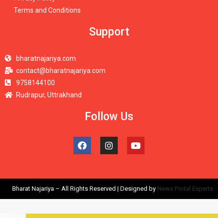
Terms and Conditions
Support
bharatnajariya.com
contact@bharatnajariya.com
9758144100
Rudrapur, Uttrakhand
Follow Us
Bharat Najariya – All Rights Reserved | Designed by
News Portal Experts