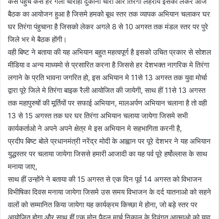
कैसे पहुचे कैसे हर गली चौराहो दुकानों चारो और तिरंगा लहराये इसको लेकर आज
बैठक का आयोजन हुआ है जिसमे हमको बूथ स्तर तक व्यापक अभियान चलाकर घर
घर तिरंगा पंहुचाना है जिसको लेकर अगले 8 से 10 अगस्त तक मंडल स्तर पर पुरे
जिले भर मे बैठक होंगी।
वही बिष्ट ने बताया की यह अभियान बहुत महत्वपूर्ण है इसको उचित प्रकार से सोशल
मीडिया व अन्य माध्यमो से प्रसारित करना है जिससे हर देशभक्त नागरिक मे तिरंगा
लगाने के प्रति भावना जगरित हो, इस अभियान मे 11से 13 अगस्त तक युवा मोर्चा
द्वारा पूरे जिले मे तिरंगा बाइक रैली आयोजित की जायेगी, साथ हीं 11से 13 अगस्त
तक महापुरुषों की मूर्तियों पर सफाई अभियान, मालअर्पण अभियान चलाना है तो वही
13 से 15 अगस्त तक घर घर तिरंगा अभियान चलाया जायेगा जिसमे सभी
कार्यकर्ताओ ने अपने अपने क्षेत्र मे इस अभियान मे सहभागिता करनी है,
प्रदीप बिष्ट बोले प्रधानमंत्री नरेंद्र मोदी के आह्वान पर पूरे देशभर ने यह अभियान
युद्धस्तर पर चलाया जायेगा जिससे हमारी आजादी का यह पर्व पूरे हर्षोल्लास के साथ
मनाया जाए,
साथ हीं उन्होंने ने बताया की 15 अगस्त से एक दिन पूर्व 14 अगस्त को विभाजन
विभीषिका दिवस मनाया जायेगा जिसमे उस समय विभाजन के दर्द यातनाओ को सहने
वालों को सम्मानित किया जायेगा यह कार्यक्रम किच्छा मे होना, जो बड़े स्तर पर
आयोजित होगा और साथ हीं एक मोन पैदल मार्च निकाल के दिवंगत आत्माओ को याद