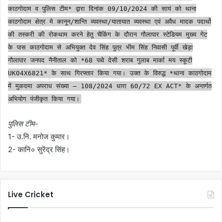
काठगोदाम व पुलिस टीम* द्वारा दिनांक 09/10/2024 की सायं को थाना
काठगोदाम क्षेत्र मे कानून/शान्ति व्यवस्था/यातायात व्यवस्था एवं अवैध मादक पदार्थो
की तस्करी की रोकथाम करने हेतु चैकिंग के दौरान गौलापार स्टेडियम मुख्य गेट
के पास काठगोदाम से अभियुक्त देव सिंह पुत्र भीम सिंह निवासी पूर्वी खेड़ा
गौलापार जनपद नैनीताल को *68 पव्वे देसी शराब गुलाब मार्का मय स्कूटी
UK04X6821* के साथ गिरफ्तार किया गया। उक्त के विरुद्ध *थाना काठगोदाम
में मुकदमा अपराध संख्या – 108/2024 धारा 60/72 EX ACT* के अन्तर्गत
अभियोग पंजीकृत किया गया।
पुलिस टीम-
1- उ.नि. मनोज कुमार।
2- कानि० सुरेंद्र सिंह।
Live Cricket