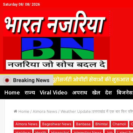
Saturday 08/ 08/ 2026
टल, वैशाली ने न्यूरोसर्जरी ओपीडी सेवाओं की शुरुआत की
देव
Home
राज्य
Viral Video
अपराध
खेल
देश
बिजनेस
Home
/
Almora News
/
Weather Update:उत्तराखंड में एक बार फिर पश्चिम
Almora News
Bageshwar News
Banbasa
Bhimtal
Chamoli
Haridwar
Health
Himanchal
Interesting News
Job
Latest Po