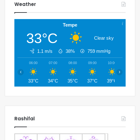
Weather
Tempe
33°C
Clear sky
1.1 m/s
38%
759
mmHg
06:00
07:00
08:00
09:00
10:00
11:00
‹
›
33°C
34°C
35°C
37°C
39°C
41°C
Rashifal