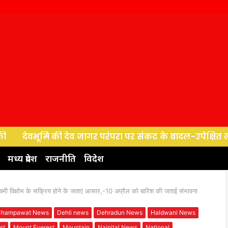
भूमि की देव जागर परंपरा पर संकट के बादल-उपेक्षित लोक कलाकार
मध्य प्रदेश
राजनीति
विदेश
ी विक्षोभ के सक्रिय होने के जताएं आसार,-10 अप्रैल को बारिश की जताई संभावना
Champawat News
Dehli news
Dehradun News
Haldwani News
st
Mount Everest
Mountain
Nainital News
National