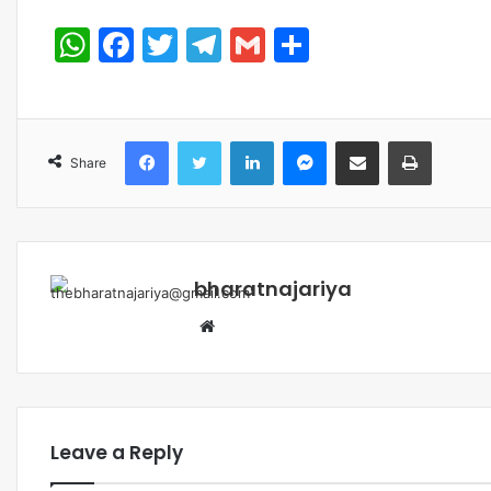
WhatsApp
Facebook
Twitter
Telegram
Gmail
Share
Share
bharatnajariya
Leave a Reply