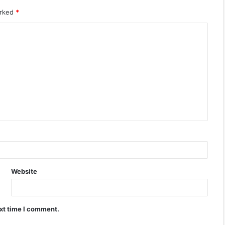
arked
*
Website
ext time I comment.