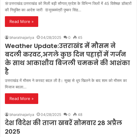
🌸उत्तराखंड:उत्तराखंड को मिली बड़ी सौगात,प्रदेश के विभिन्न जिलों में 45 विशेषज्ञ डॉक्टरों
की नियुक्ति का आदेश जारी 🌸मुख्यमंत्री पुष्कर सिंह…
Read More »
bharatnajariya
04/28/2025
0
45
Weather Update:उत्तराखंड में मौसम ने
बदली करवट,अगले कुछ दिन पहाड़ों में गर्जन
के साथ आकाशीय बिजली चमकने की आशंका
है
उत्तराखंड में मौसम ने करवट बदल ली है। सुबह से धूप खिलने के बाद शाम को मौसम का
मिजाज बदला…
Read More »
bharatnajariya
04/28/2025
0
48
देश विदेश की ताजा खबरें सोमवार 28 अप्रैल
2025