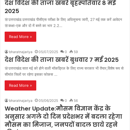
देश विदेश की ताजा खबरें बृहस्पतिवार 8 मई
2025
🌸उत्तराखंड:उत्तराखंड पीसीएस परीक्षा के लिए अधिसूचना जारी, 27 मई तक करें आवेदन
🌸कक्षा-एक और दो में बस्ते का भार 2.2…
Read More »
bharatnajariya
05/07/2025
0
59
देश विदेश की ताजा खबरें बुधवार 7 मई 2025
🌸उत्तराखंड:सात मई को होने वाली मॉकड्रिल के लिए राज्य सरकार भी तैयार,विशेष रूप से
सीमांत जिलों पर रहेगा इसका फोकस …
Read More »
bharatnajariya
05/06/2025
0
56
Weather Update:मौसम विज्ञान केंद्र के
अनुसार अगले दो दिन प्रदेशभर में बदला रहेगा
मौसम का मिजाज, जनपदों बादल छाये रहने