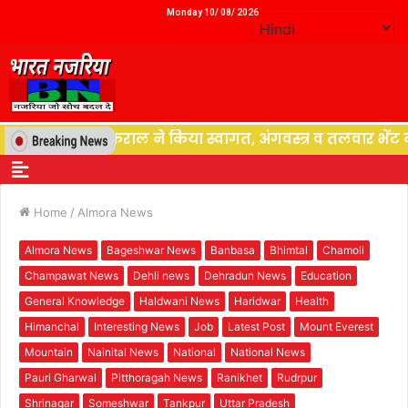
Monday 10/ 08/ 2026
यक राजकुमार ठुकराल ने किया स्वागत, अंगवस्त्र व तलवार भेंट कर 
Home
/
Almora News
Almora News
Bageshwar News
Banbasa
Bhimtal
Chamoli
Champawat News
Dehli news
Dehradun News
Education
General Knowledge
Haldwani News
Haridwar
Health
Himanchal
Interesting News
Job
Latest Post
Mount Everest
Mountain
Nainital News
National
National News
Pauri Gharwal
Pitthoragah News
Ranikhet
Rudrpur
Shrinagar
Someshwar
Tankpur
Uttar Pradesh