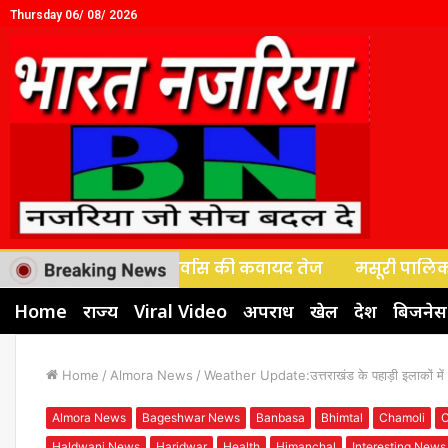
Thursday 06/ 08/ 2026
ापारियों के पुनर्वास की कवायद तेज
मसूरी पालिका बोर्ड बैठक
Home
राज्य
Viral Video
अपराध
खेल
देश
बिजनेस
Home
/
Almora News
/
Weather Update:उत्तराखंड के पहाड़ी इलाकों में
Almora News
Bageshwar News
Banbasa
Bhimtal
Chamoli
Haldwani News
Haridwar
Health
Himanchal
Interesting News