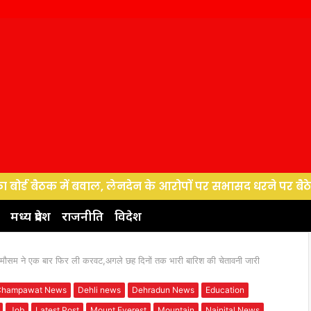
 में बवाल, लेनदेन के आरोपों पर सभासद धरने पर बैठे, पर्यटन प्र
मध्य प्रदेश
राजनीति
विदेश
 मौसम ने एक बार फिर ली करवट,अगले छह दिनों तक भारी बारिश की चेतावनी जारी
Champawat News
Dehli news
Dehradun News
Education
Job
Latest Post
Mount Everest
Mountain
Nainital News