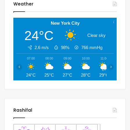
Weather
New York City
24°C
Clear sky
2.6 m/s
98%
766
mmHg
07:00
08:00
09:00
10:00
11:00
12:00
‹
›
24°C
25°C
27°C
28°C
29°C
30°C
Rashifal