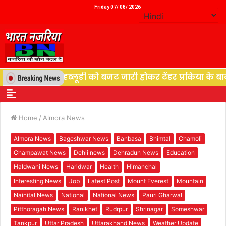
Friday 07/ 08/ 2026
विभाग पीडब्लूडी को बजट जारी होकर टेंडर प्रकिया के बाद शुरू 
Home
/
Almora News
Almora News
Bageshwar News
Banbasa
Bhimtal
Chamoli
Champawat News
Dehli news
Dehradun News
Education
Haldwani News
Haridwar
Health
Himanchal
Interesting News
Job
Latest Post
Mount Everest
Mountain
Nainital News
National
National News
Pauri Gharwal
Pitthoragah News
Ranikhet
Rudrpur
Shrinagar
Someshwar
Tankpur
Uttar Pradesh
Uttarakhand News
Weather Update