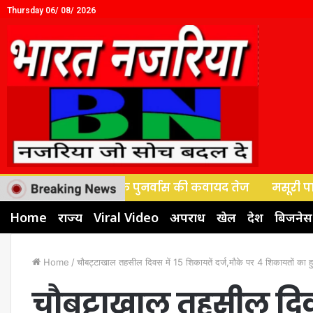
Thursday 06/ 08/ 2026
वाले व्यापारियों के पुनर्वास की कवायद तेज
मसूरी पालिका बो
Home
राज्य
Viral Video
अपराध
खेल
देश
बिजनेस
Home
/
चौबट्टाखाल तहसील दिवस में 15 शिकायतें दर्ज,मौके पर 4 शिकायतों का ह
चौबट्टाखाल तहसील दिवस