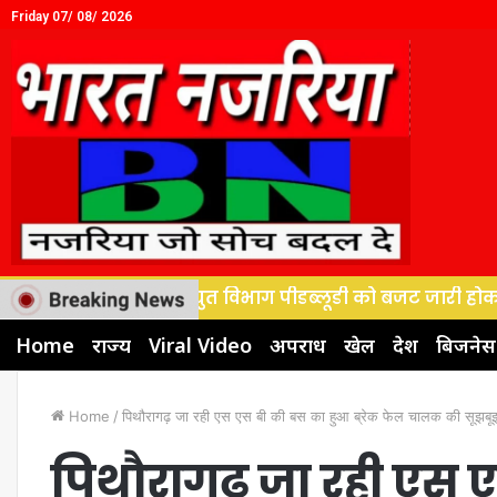
Friday 07/ 08/ 2026
जल सस्थान, विद्युत विभाग पीडब्लूडी को बजट जारी होकर टेंडर प
Home
राज्य
Viral Video
अपराध
खेल
देश
बिजनेस
Home
/
पिथौरागढ़ जा रही एस एस बी की बस का हुआ ब्रेक फेल चालक की सूझबू
पिथौरागढ़ जा रही एस 