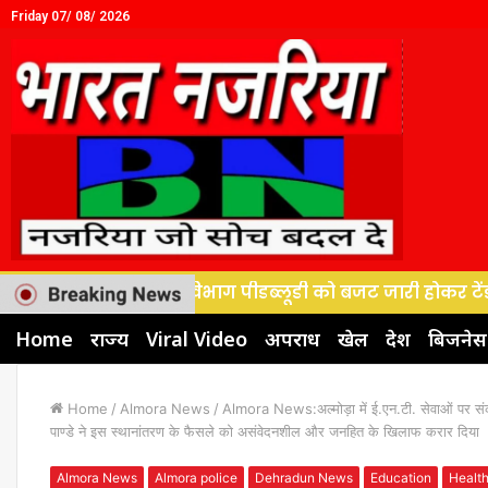
Friday 07/ 08/ 2026
ान, विद्युत विभाग पीडब्लूडी को बजट जारी होकर टेंडर प्रकिया 
Home
राज्य
Viral Video
अपराध
खेल
देश
बिजनेस
Home
/
Almora News
/
Almora News:अल्मोड़ा में ई.एन.टी. सेवाओं पर सं
पाण्डे ने इस स्थानांतरण के फैसले को असंवेदनशील और जनहित के खिलाफ करार दिया
Almora News
Almora police
Dehradun News
Education
Healt