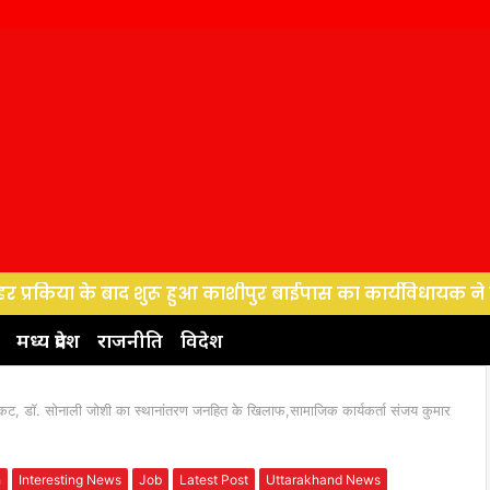
के बाद शुरू हुआ काशीपुर बाईपास का कार्यविधायक ने बजट को लेक
मध्य प्रदेश
राजनीति
विदेश
कट, डॉ. सोनाली जोशी का स्थानांतरण जनहित के खिलाफ,सामाजिक कार्यकर्ता संजय कुमार
h
Interesting News
Job
Latest Post
Uttarakhand News