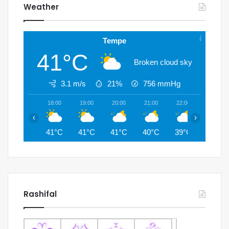
Weather
Tempe
41°C
Broken cloud sky
3.1 m/s
21%
756
mmHg
18:00
19:00
20:00
21:00
22:00
23:00
‹
›
41°C
41°C
41°C
40°C
39°C
38°C
Rashifal